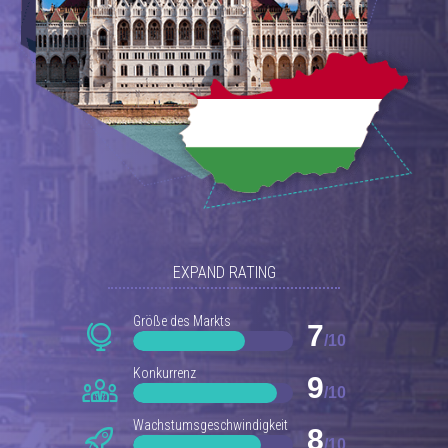
EXPAND RATING
Größe des Markts
7
/10
Konkurrenz
9
/10
Wachstumsgeschwindigkeit
8
/10